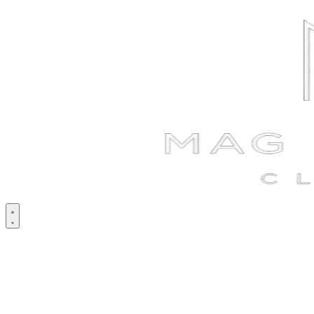
Ir
al
contenido