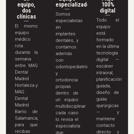
equipo,
especializado
100%
dos
digital
Somos
clínicas
Todo el
especialistas
El mismo
equipo
en
equipo
está
implantes
médico
formado
dentales, y
rota
en la última
contamos
durante la
tecnología
además
semana
digital —
con
entre MAG
escáner
odontopediatría
Dental
intraoral,
y
Madrid
planificación
ortodoncia
Hortaleza y
guiada,
propias
MAG
diseño de
dentro de
Dental
guías
un equipo
Madrid
quirúrgicas
multidisciplinar:
Barrio de
— y
cada caso
Salamanca,
mantiene
lo revisa el
para que
contacto
especialista
recibas
directo y
que