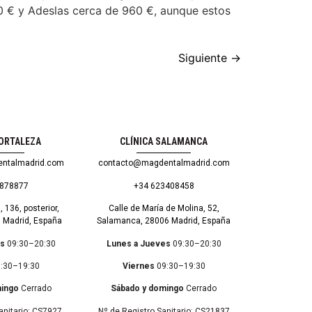
90 € y Adeslas cerca de 960 €, aunque estos
Siguiente
→
HORTALEZA
CLÍNICA SALAMANCA
ntalmadrid.com
contacto@magdentalmadrid.com
8878877
+34 623408458
, 136, posterior,
Calle de María de Molina, 52,
3 Madrid, España
Salamanca, 28006 Madrid, España
es
09:30–20:30
Lunes a Jueves
09:30–20:30
:30–19:30
Viernes
09:30–19:30
mingo
Cerrado
Sábado y domingo
Cerrado
anitario: CS7927
Nº de Registro Sanitario: CS21837