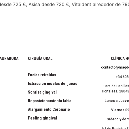
s desde 725 €, Asisa desde 730 €, Vitaldent alrededor de 7
TAURADORA
CIRUGÍA ORAL
CLÍNICA 
contacto@magde
Encías retraídas
+34 60
Extracción muelas del juicio
Carr. de Canillas
Hortaleza, 2804
Sonrisa gingival
Reposicionamiento labial
Lunes a Juev
Alargamiento Coronario
Viernes
09
Peeling gingival
Sábado y do
Nº de Registro S