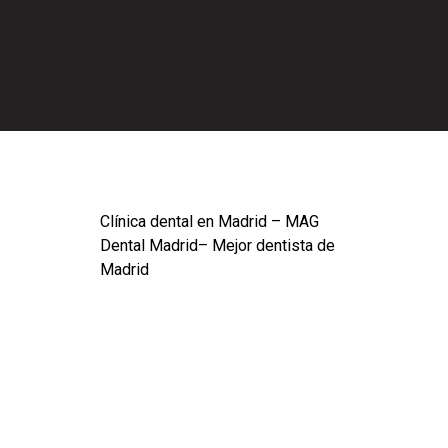
AVISO LEGAL Y CONDICIONES GENERALES DE USO
DEL SITIO WEB
Clínica dental en Madrid – MAG
Dental Madrid– Mejor dentista de
Madrid
INFORMACIÓN GENERAL
En cumplimiento con el deber de información dispuesto
en la Ley 34/2002 de Servicios de la Sociedad de la
Información y el Comercio Electrónico (LSSI-CE) de 11 de
julio, se facilitan a continuación los siguientes datos de
información general de este sitio web: