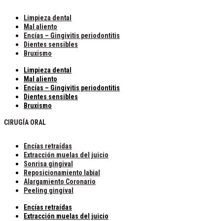
Limpieza dental
Mal aliento
Encías – Gingivitis periodontitis
Dientes sensibles
Bruxismo
Limpieza dental
Mal aliento
Encías – Gingivitis periodontitis
Dientes sensibles
Bruxismo
CIRUGÍA ORAL
Encías retraídas
Extracción muelas del juicio
Sonrisa gingival
Reposicionamiento labial
Alargamiento Coronario
Peeling gingival
Encías retraídas
Extracción muelas del juicio