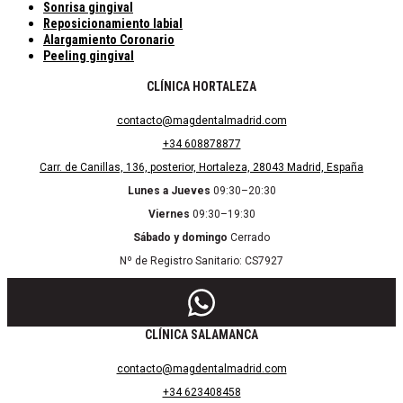
Sonrisa gingival
Reposicionamiento labial
Alargamiento Coronario
Peeling gingival
CLÍNICA HORTALEZA
contacto@magdentalmadrid.com
+34 608878877
Carr. de Canillas, 136, posterior, Hortaleza, 28043 Madrid, España
Lunes a Jueves
09:30–20:30
Viernes
09:30–19:30
Sábado y domingo
Cerrado
Nº de Registro Sanitario: CS7927
CLÍNICA SALAMANCA
contacto@magdentalmadrid.com
+34 623408458