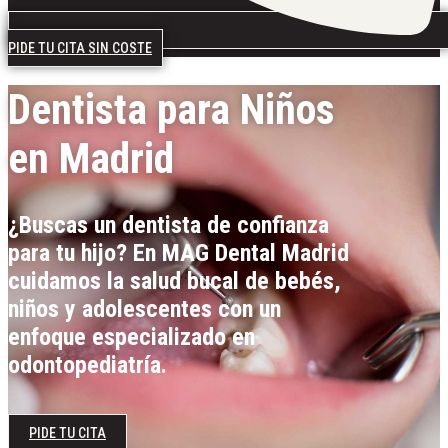
PIDE TU CITA SIN COSTE
Dentista para Niños
en Madrid
¿Buscas un dentista de confianza
para tu hijo? En MAG Dental Madrid
cuidamos la salud bucal de bebés,
niños y adolescentes con un
enfoque especializado en
odontopediatría.
PIDE TU CITA