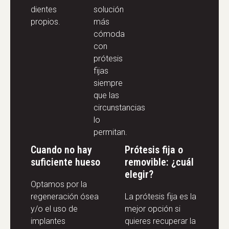
dientes
solución
propios.
más
cómoda
con
prótesis
fijas
siempre
que las
circunstancias
lo
permitan.
Cuando no hay
Prótesis fija o
suficiente hueso
removible: ¿cuál
elegir?
Optamos por la
regeneración ósea
La prótesis fija es la
y/o el uso de
mejor opción si
implantes
quieres recuperar la