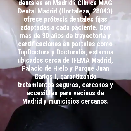
dentales en Madrid? Clínica MAG
Dental Madrid (Hortaleza, 28043)
ofrece prótesis dentales fijas
adaptadas a cada paciente. Con
más de 30 años de trayectoria y
certificaciones en portales como
TopDoctors y Doctoralia, estamos
ubicados cerca de IFEMA Madrid,
Palacio de Hielo y Parque Juan
Carlos I, garantizando
tratamientos seguros, cercanos y
accesibles para vecinos de
Madrid y municipios cercanos.