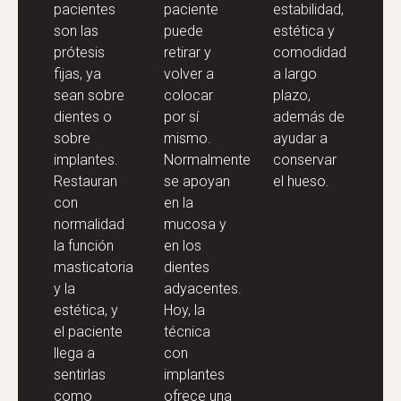
pacientes
paciente
estabilidad,
son las
puede
estética y
prótesis
retirar y
comodidad
fijas, ya
volver a
a largo
sean sobre
colocar
plazo,
dientes o
por sí
además de
sobre
mismo.
ayudar a
implantes.
Normalmente
conservar
Restauran
se apoyan
el hueso.
con
en la
normalidad
mucosa y
la función
en los
masticatoria
dientes
y la
adyacentes.
estética, y
Hoy, la
el paciente
técnica
llega a
con
sentirlas
implantes
como
ofrece una