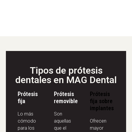
Tipos de prótesis
dentales en MAG Dental
Prótesis
Prótesis
Prótesis
fija
removible
fija sobre
implantes
Lo más
Son
cómodo
aquellas
Ofrecen
para los
que el
mayor