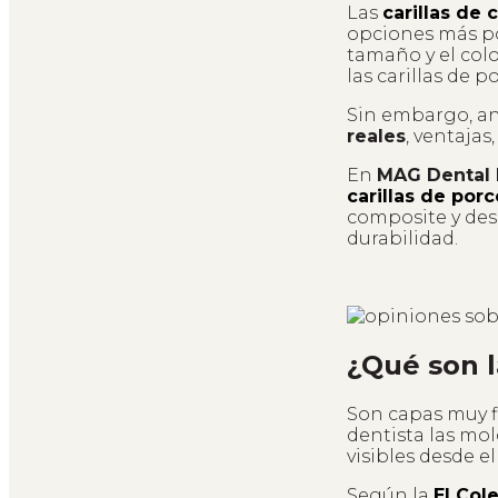
Las
carillas de
opciones más po
tamaño y el colo
las carillas de p
Sin embargo, an
reales
, ventajas
En
MAG Dental 
carillas de por
composite y des
durabilidad.
¿Qué son l
Son capas muy fi
dentista las mol
visibles desde 
Según la
El Col