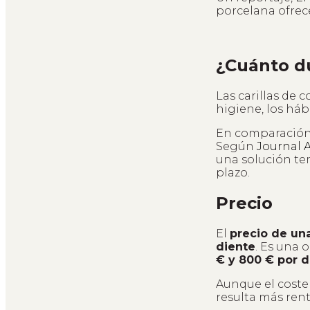
porcelana ofrece
¿Cuánto d
Las carillas de 
higiene, los háb
En comparación,
Según
Journal 
una solución te
plazo.
Precio
El
precio de una
diente
. Es una 
€ y 800 € por d
Aunque el coste
resulta más rent