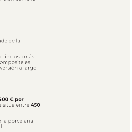
nde de la
o incluso más.
 composite es
versión a largo
400 € por
e sitúa entre
450
e la porcelana
l.