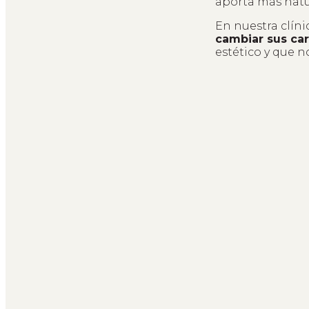
aporta más natur
En nuestra clín
cambiar sus car
estético y que n