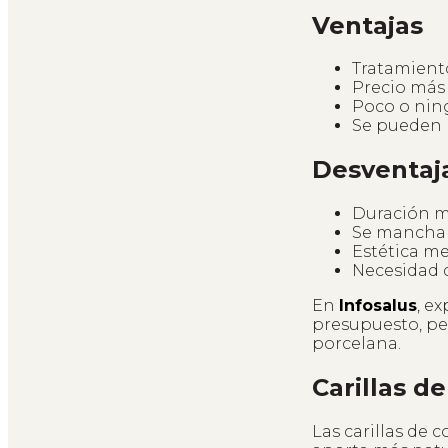
Ventajas
Tratamiento
Precio más 
Poco o nin
Se pueden r
Desventaj
Duración má
Se manchan
Estética me
Necesidad 
En
Infosalus
, e
presupuesto, per
porcelana.
Carillas d
Las carillas de 