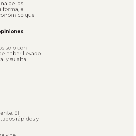
una de las
 forma, el
 económico que
opiniones
os solo con
e haber llevado
l y su alta
ente. El
ltados rápidos y
na y de