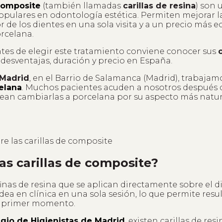
 composite
(también llamadas
carillas de resina
) son 
pulares en odontología estética. Permiten mejorar la
r de los dientes en una sola visita y a un precio más
orcelana.
tes de elegir este tratamiento conviene conocer sus
, desventajas, duración y precio en España.
Madrid
, en el Barrio de Salamanca (Madrid), trabajam
celana
.
Muchos pacientes acuden a nosotros después d
ean cambiarlas a porcelana por su aspecto más natura
as carillas de composite?
nas de resina que se aplican directamente sobre el di
dea en clínica en una sola sesión, lo que permite resu
el primer momento.
egio de Higienistas de Madrid
, existen carillas de resi