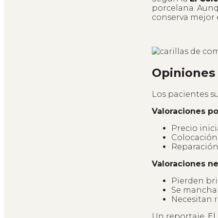
porcelana. Aunq
conserva mejor e
Opiniones 
Los pacientes su
Valoraciones po
Precio inic
Colocación 
Reparación 
Valoraciones n
Pierden bri
Se manchan 
Necesitan r
Un reportaje,
El