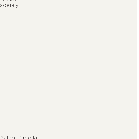
adera y
eñalan cómo la