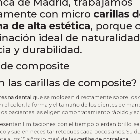
ca de Madrid, trabajamos
vamente con micro
carillas 
a de alta estética
, porque 
nación ideal de naturalidad
cia y durabilidad.
 las carillas de composite?
resina dental
que se moldean directamente sobre los 
an el color, la forma y el tamaño de los dientes de man
os pacientes las eligen como tratamiento rápido y e
esentan limitaciones: con el tiempo pierden brillo, 
aco y suelen necesitar retoques cada pocos años. Su d
te a los 15 años (o más) de las
carillas de porcelana
.