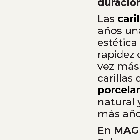
duració
Las
caril
años un
estética
rapidez 
vez más 
carillas
porcela
natural
más año
En
MAG 