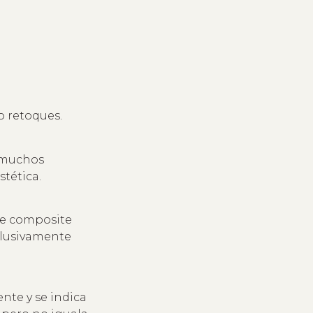
o retoques.
, muchos
tética.
 de composite
clusivamente
nte y se indica