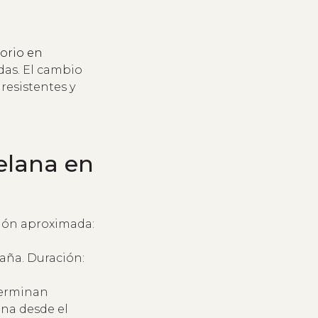
orio en
das. El cambio
resistentes y
celana en
ción aproximada:
aña. Duración:
terminan
ana desde el