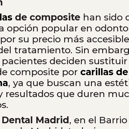
n
las
de composite
han sido 
a opción popular en odonto
 por su precio más accesible
del tratamiento. Sin embar
pacientes deciden sustituir
 de composite por
carillas de
na
, ya que buscan una esté
 y resultados que duren mu
s.
Dental Madrid
, en el Barrio