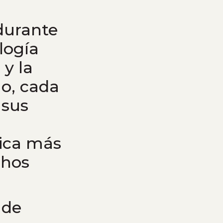
durante
logía
 y la
go, cada
 sus
tica más
chos
 de