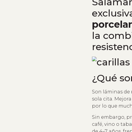
Salaman
exclusi
porcelan
la combi
resisten
¿Qué son
Son láminas de
sola cita. Mejor
por lo que much
Sin embargo, pr
café, vino o tab
de 4–7 años, fren