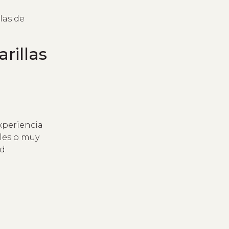
xperiencia
les o muy
d: