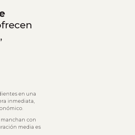
de
ofrecen
,
dientes en una
era inmediata,
conómico.
se manchan con
uración media es