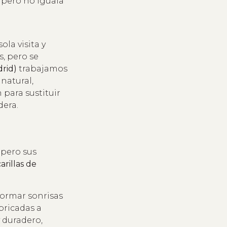
, pero no iguala
la visita y
, pero se
rid)
trabajamos
natural,
 para sustituir
dera.
 pero sus
carillas de
ormar sonrisas
abricadas a
y duradero,