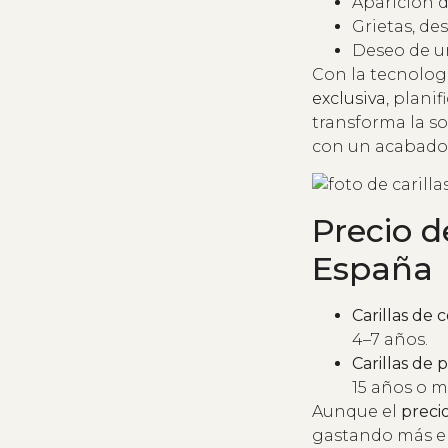
Aparición 
Grietas, de
Deseo de un
Con la tecnologí
exclusiva
, plani
transforma la so
con un acabado
Precio d
España
Carillas de 
4–7 años.
Carillas de 
15 años o m
Aunque el
precio
gastando más en 