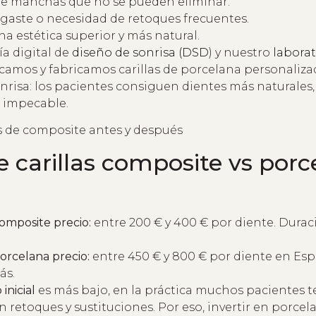
de manchas que no se pueden eliminar.
sgaste o necesidad de retoques frecuentes.
a estética superior y más natural.
a digital de
diseño de sonrisa (DSD
) y nuestro
laborat
ficamos y fabricamos carillas de porcelana personaliza
nrisa: los pacientes consiguen dientes más naturales, 
 impecable.
e carillas composite vs por
composite precio:
entre 200 € y 400 € por diente. Dura
porcelana precio:
entre 450 € y 800 € por diente en Esp
ás.
 inicial
es más bajo, en la práctica muchos pacientes 
retoques y sustituciones. Por eso, invertir en porcel