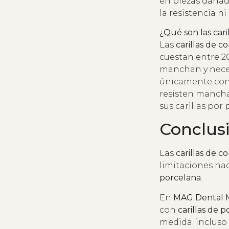
en piezas dañada
la resistencia ni
¿Qué son las cari
Las
carillas de c
cuestan entre 20
manchan y neces
únicamente co
resisten manchas
sus carillas por
Conclus
Las
carillas de c
limitaciones hac
porcelana
.
En
MAG Dental M
con
carillas de p
medida. incluso 