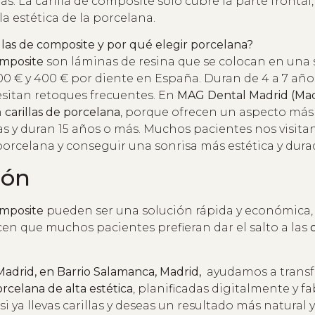
s. La carilla de composite solo cubre la parte frontal
 la estética de la porcelana.
llas de composite y por qué elegir porcelana?
omposite
son láminas de resina que se colocan en una so
0 € y 400 € por diente en España. Duran de 4 a 7 años
itan retoques frecuentes. En
MAG Dental Madrid (Mad
n
carillas de porcelana
, porque ofrecen un aspecto más 
 y duran 15 años o más. Muchos pacientes nos visitan
 porcelana y conseguir una sonrisa más estética y dura
ión
omposite
pueden ser una solución rápida y económica,
en que muchos pacientes prefieran dar el salto a las
adrid, en Barrio Salamanca, Madrid,
ayudamos a transf
orcelana de alta estética
, planificadas digitalmente y f
si ya llevas carillas y deseas un resultado más natural 