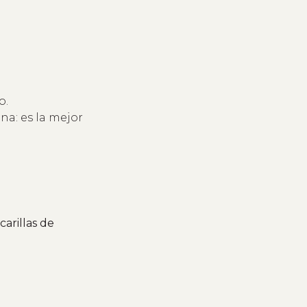
o.
a: es la mejor
carillas de