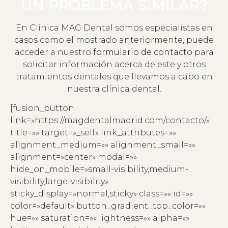
UN PROBLEMA SIMILAR?
En Clínica MAG Dental somos especialistas en
casos como el mostrado anteriormente, puede
acceder a nuestro
formulario de contacto
para
solicitar información acerca de este y otros
tratamientos dentales que llevamos a cabo en
nuestra clínica dental.
[fusion_button
link=»https://magdentalmadrid.com/contacto/»
title=»» target=»_self» link_attributes=»»
alignment_medium=»» alignment_small=»»
alignment=»center» modal=»»
hide_on_mobile=»small-visibility,medium-
visibility,large-visibility»
sticky_display=»normal,sticky» class=»» id=»»
color=»default» button_gradient_top_color=»»
hue=»» saturation=»» lightness=»» alpha=»»