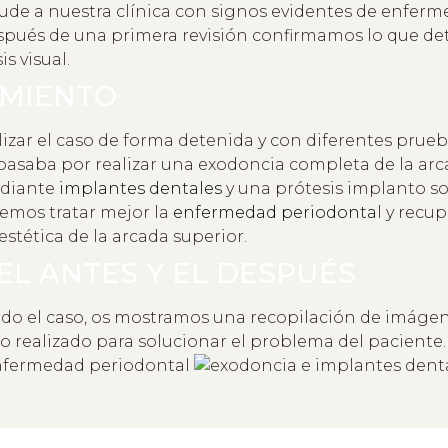
ude a nuestra clínica con signos evidentes de enfer
spués de una primera revisión confirmamos lo que 
is visual.
IMIENTO
izar el caso de forma detenida y con diferentes prue
pasaba por realizar una exodoncia completa de la arca
ediante
implantes dentales
y una prótesis implanto s
emos tratar mejor la
enfermedad periodonta
l y recup
estética de la arcada superior.
EL ANTES Y EL DESPUÉS
do el caso, os mostramos una recopilación de imáge
jo realizado para solucionar el problema del paciente.