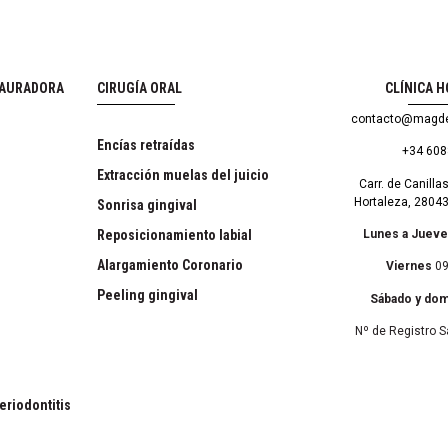
TAURADORA
CIRUGÍA ORAL
CLÍNICA 
contacto@magde
Encías retraídas
+34 60
Extracción muelas del juicio
Carr. de Canillas
Hortaleza, 2804
Sonrisa gingival
Reposicionamiento labial
Lunes a Juev
Alargamiento Coronario
Viernes
09
Peeling gingival
Sábado y do
Nº de Registro S
eriodontitis