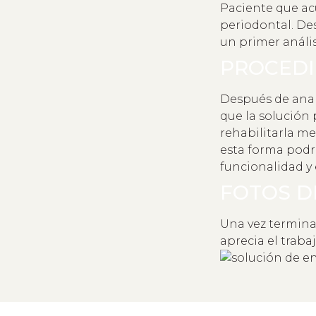
Paciente que ac
periodontal. De
un primer anális
PROCED
Después de anal
que la solución 
rehabilitarla m
esta forma podr
funcionalidad y 
FOTOS D
Una vez termina
aprecia el traba