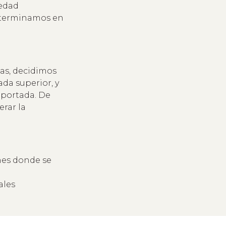
medad
determinamos en
bas, decidimos
da superior, y
oportada. De
erar la
nes donde se