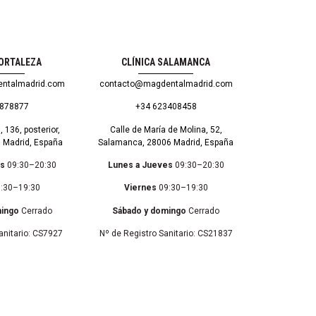
HORTALEZA
CLÍNICA SALAMANCA
ntalmadrid.com
contacto@magdentalmadrid.com
8878877
+34 623408458
, 136, posterior,
Calle de María de Molina, 52,
3 Madrid, España
Salamanca, 28006 Madrid, España
es
09:30–20:30
Lunes a Jueves
09:30–20:30
:30–19:30
Viernes
09:30–19:30
mingo
Cerrado
Sábado y domingo
Cerrado
anitario: CS7927
Nº de Registro Sanitario: CS21837