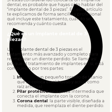
dental, es probable que hayas oído hablar del
“implante dental de 3 piezas”. En este artículo
te explicamos de forma sencilla y profesional
qué incluye este tratamiento, cuándo se
recomienda y cuánto cuesta.
¿Qué es un implante dental de 3
piezas?
Un
implante dental de 3 piezas
es el
tratamiento más avanzado y completo para
reemplazar un diente perdido. Se llama así
porque el tratamiento de implantes en sí, está
compuesto por tres partes:
Implante
: un pequeño tornillo de titanio
que se coloca en el hueso y actúa como
raíz artificial.
Pilar protésico
: una pieza intermedia que
conecta el implante con la corona.
Corona dental
: la parte visible, diseñada a
medida, que reemplaza el diente perdido.