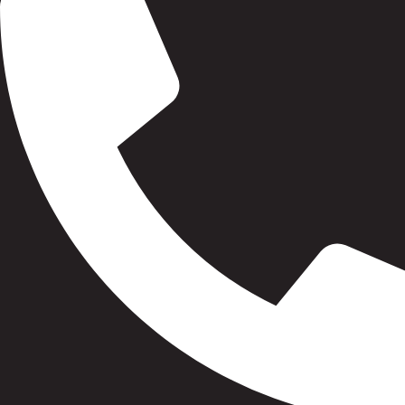
Limpieza dental
Mal aliento
Encías – Gingivitis periodontitis
Dientes sensibles
Bruxismo
CIRUGÍA ORAL
Encías retraídas
Extracción muelas del juicio
Sonrisa gingival
Reposicionamiento labial
Alargamiento Coronario
Peeling gingival
CLÍNICA HORTALEZA
contacto@magdentalmadrid.com