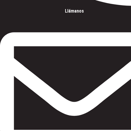
+34 608878877
Llámanos
Carr. de Canillas, 136, posterior, Hortaleza, 28043 Madrid, España
Lunes a Jueves
09:30–20:30
Viernes
09:30–19:30
Sábado y domingo
Cerrado
Nº de Registro Sanitario: CS7927
CLÍNICA SALAMANCA
contacto@magdentalmadrid.com
+34 623408458
Calle de María de Molina, 52, Salamanca, 28006 Madrid, España
Lunes a Jueves
09:30–20:30
Viernes
09:30–19:30