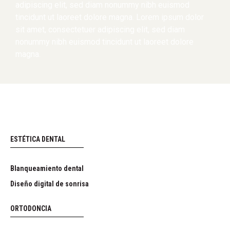
adipiscing elit, sed diam nonummy nibh euismod
tincidunt ut laoreet dolore magna. Lorem ipsum dolor
sit amet, consectetuer adipiscing elit, sed diam
nonummy nibh euismod tincidunt ut laoreet dolore
magna.
ESTÉTICA DENTAL
Blanqueamiento dental
Diseño digital de sonrisa
ORTODONCIA