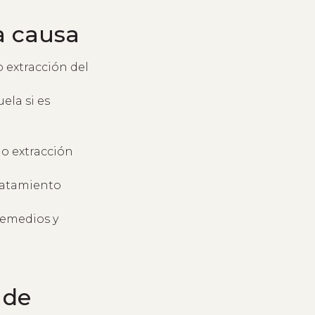
a causa
 extracción del
ela si es
 o extracción
tratamiento
remedios y
 de