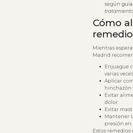
según
guía
tratamiento
Cómo ali
remedios
Mientras espera
Madrid recome
Enjuague co
varias veces
Aplicar com
hinchazón y
Evitar alim
dolor.
Evitar mast
Mantener la
presión en
Estos remedios 