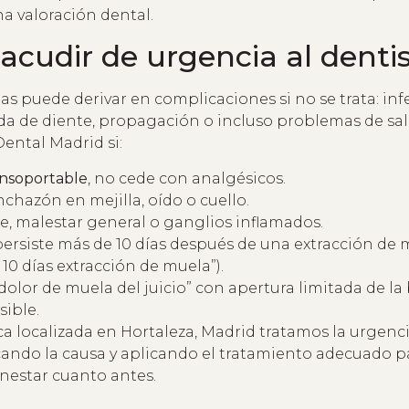
a valoración dental.
cudir de urgencia al denti
as puede derivar en complicaciones si no se trata: inf
da de diente, propagación o incluso problemas de sal
ental Madrid si:
insoportable
, no cede con analgésicos.
chazón en mejilla, oído o cuello.
re, malestar general o ganglios inflamados.
ersiste más de 10 días después de una extracción de m
10 días extracción de muela”).
dolor de muela del juicio” con apertura limitada de la
sible.
ca localizada en Hortaleza, Madrid tratamos la urgenc
ficando la causa y aplicando el tratamiento adecuado 
enestar cuanto antes.