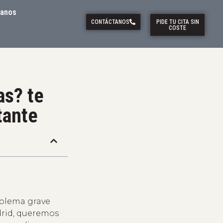
tanos
CONTÁCTANOS
PIDE TU CITA SIN
COSTE
as? te
tante
oblema grave
drid, queremos