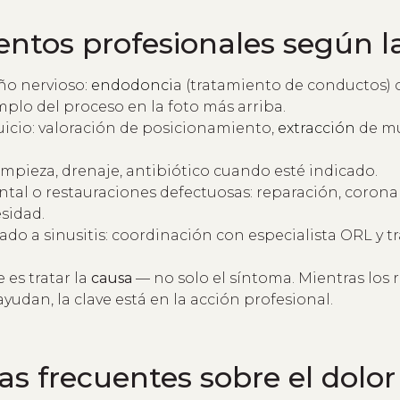
ntos profesionales según l
ño nervioso
: endodonci
a (tratamiento de conductos) o
mplo del proceso en la foto más arriba.
uicio: valoración de posicionamiento,
extracción
de mu
limpieza, drenaje, antibiótico cuando esté indicado.
ntal o restauraciones defectuosas: reparación, corona
sidad.
ado a sinusitis: coordinación con especialista ORL y 
es tratar la
causa
— no solo el síntoma. Mientras los 
dan, la clave está en la acción profesional.
s frecuentes sobre el dolor