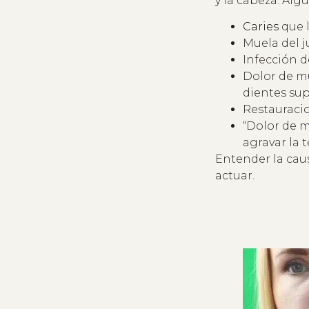
y la cabeza. Al
Caries
que l
Muela del j
Infección d
Dolor de mu
dientes supe
Restauracio
“Dolor de m
agravar la 
Entender la cau
actuar.