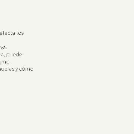
afecta los
va.
ta, puede
ismo
.
 muelas y cómo