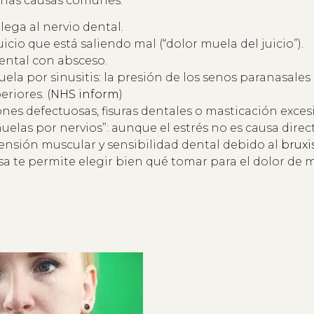
gunas causas comunes:
lega al nervio dental.
uicio que está saliendo mal (“dolor muela del juicio”).
ental con absceso.
ela por sinusitis: la presión de los senos paranasales 
riores. (
NHS inform
)
nes defectuosas, fisuras dentales o masticación excesi
uelas por nervios”: aunque el estrés no es causa direc
tensión muscular y sensibilidad dental debido al
brux
sa te permite elegir bien qué tomar para el dolor de