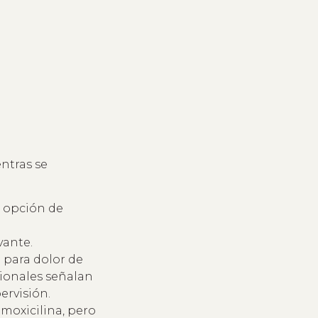
entras se
 opción de
vante.
 para dolor de
ionales señalan
ervisión.
amoxicilina, pero