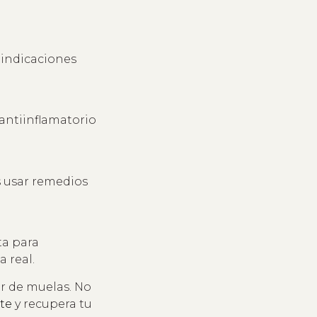
 indicaciones
 antiinflamatorio
s usar remedios
ta para
 real.
r de muelas. No
nte
y recupera tu