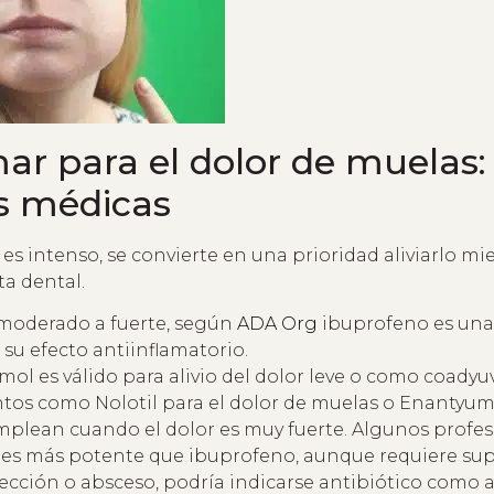
r para el dolor de muelas:
s médicas
es intenso, se convierte en una prioridad aliviarlo mi
ta dental.
 moderado a fuerte, según
ADA Org
ibuprofeno es una
 su efecto antiinflamatorio.
mol es válido para alivio del dolor leve o como coadyu
os como Nolotil para el dolor de muelas o Enantyum
mplean cuando el dolor es muy fuerte. Algunos profes
 es más potente que ibuprofeno, aunque requiere sup
nfección o absceso, podría indicarse antibiótico como 