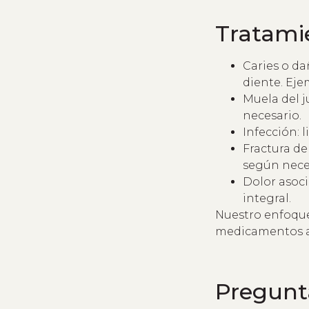
Tratamie
Caries o da
diente. Eje
Muela del j
necesario.
Infección: 
Fractura de
según nece
Dolor asoci
integral.
Nuestro enfoque 
medicamentos ayu
Pregunta