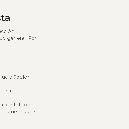
sta
ección
ud general. Por
uela (“dolor
 boca o
ia dental con
para que puedas