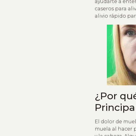
ayudarte a ente
caseros para ali
alivio rápido par
¿Por qué
Principa
El dolor de mue
muela al hacer p