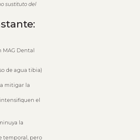
 sustituto del
nstante:
en MAG Dental
so de agua tibia)
a mitigar la
intensifiquen el
minuya la
e temporal, pero