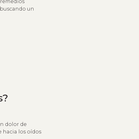
r remedios
ás buscando un
s?
n dolor de
e hacia los oídos