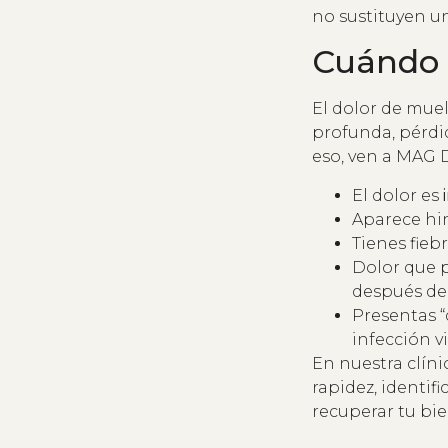
no sustituyen un
Cuándo a
El dolor de muel
profunda, pérdi
eso, ven a MAG D
El dolor es
Aparece hin
Tienes fieb
Dolor que p
después de 
Presentas “
infección vi
En nuestra clíni
rapidez, identi
recuperar tu bi