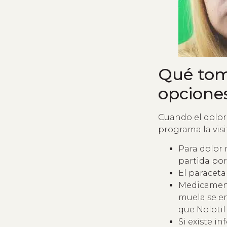
Qué toma
opcione
Cuando el dolor 
programa la visi
Para dolor
partida por
El paraceta
Medicament
muela se e
que Nolotil
Si existe i