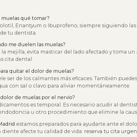
de muelas qué tomar?
lotil, Enantyum o Ibuprofeno, siempre siguiendo las
de tu dentista.
do me duelen las muelas?
e la mejilla, evita masticar del lado afectado y toma un
s cita dental.
ra quitar el dolor de muelas?
le ser de los calmantes más eficaces. También puede
ua con sal o clavo para aliviar momentáneamente.
dolor de muelas por el nervio?
dicamentos es temporal. Es necesario acudir al dentis
endodoncia u otro procedimiento que elimine la causa
Madrid
estamos preparados para ayudarte ante el dolo
diente afecte tu calidad de vida:
reserva tu cita urge