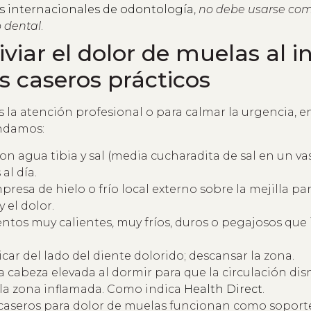
s internacionales de odontología
,
no debe usarse como
 dental
.
viar el dolor de muelas al i
 caseros prácticos
s la atención profesional o para calmar la urgencia, 
ndamos:
n agua tibia y sal (media cucharadita de sal en un va
 al día.
presa de hielo o frío local externo sobre la mejilla par
 el dolor.
entos muy calientes, muy fríos, duros o pegajosos que 
icar del lado del diente dolorido; descansar la zona.
 cabeza elevada al dormir para que la circulación dis
 la zona inflamada. Como indica
Health Direct
.
caseros para dolor de muelas funcionan como soport